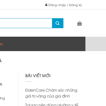
Đăng nhập / Đăng ký
NG
À
BÀI VIẾT MỚI
m
EldenCare Chăm sóc những
giá trị vàng của gia đình
ợng
Tại sao nên dùng giường y tế