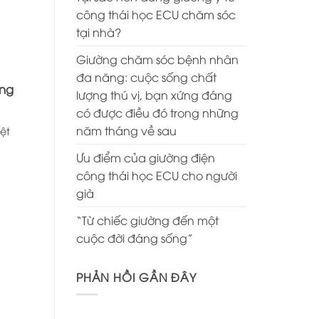
công thái học ECU chăm sóc
tại nhà?
Giường chăm sóc bệnh nhân
đa năng: cuộc sống chất
ơng
lượng thú vị, bạn xứng đáng
có được điều đó trong những
năm tháng về sau
ệt
Ưu điểm của giường điện
công thái học ECU cho người
già
“Từ chiếc giường đến một
cuộc đời đáng sống”
PHẢN HỒI GẦN ĐÂY