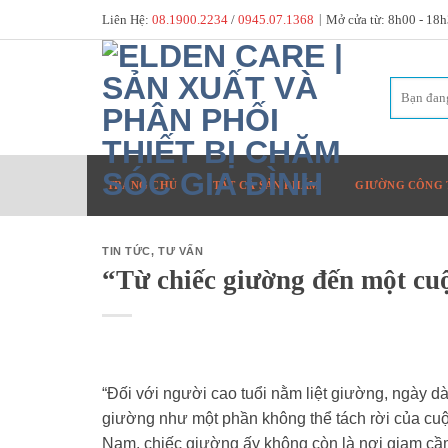
Skip
Liên Hệ:
08.1900.2234
/
0945.07.1368
|
Mở cửa từ: 8h00 - 18
to
content
TRANG CHỦ
TẤT CẢ SẢN PHẨM
GIƯỜNG CÔNG 
TIN TỨC
,
TƯ VẤN
“Từ chiếc giường đến một cu
“Đối với người cao tuổi nằm liệt giường, ngày d
giường như một phần không thể tách rời của cu
Nam, chiếc giường ấy không còn là nơi giam cầ