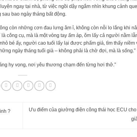
p luyện ngay tại nhà, từ việc ngồi dậy ngắm nhìn khung cảnh qu
 sau bao ngày tháng bất động.
ông còn những cơn đau lưng âm ỉ, không còn nỗi lo lắng khi n
 là công cụ, mà là một vòng tay ấm áp, ôm lấy cả người nằm lẫ
hỏ bé ấy, người cao tuổi lấy lại được phẩm giá, tìm thấy niềm 
ững ngày tháng tuổi già – không phải là chờ đợi, mà là sống.”
áng hy vọng, nơi yêu thương chạm đến từng hơi thở.”
Ưu điểm của giường điện công thái học ECU cho
inh ?
gi