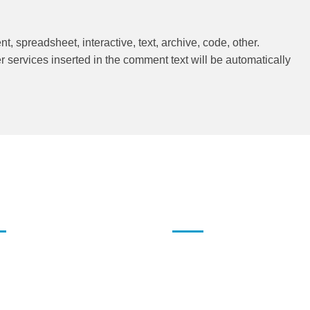
nt
,
spreadsheet
,
interactive
,
text
,
archive
,
code
,
other
.
 services inserted in the comment text will be automatically
C NĂNG KHÁC
TÀI KHOẢN CỦA TÔI
ơng hiệu
Tài khoản của tôi
yến mãi
Danh sách yêu thích
u quà tặng
Đại lý