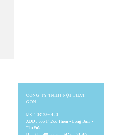
CÔNG TY TNHH NỘI THẤT
GỌN
MST: 0313360120
ADD : 335 Phước Thiện - Long Bình -
Thủ Đức
DT : 08.1900.2234 - 092.63.68.789