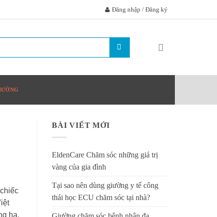
Đăng nhập / Đăng ký
GIƯỜNG
BÀI VIẾT MỚI
EldenCare Chăm sóc những giá trị
vàng của gia đình
Tại sao nên dùng giường y tế công
 chiếc
thái học ECU chăm sóc tại nhà?
iệt
ng hạ,
Giường chăm sóc bệnh nhân đa