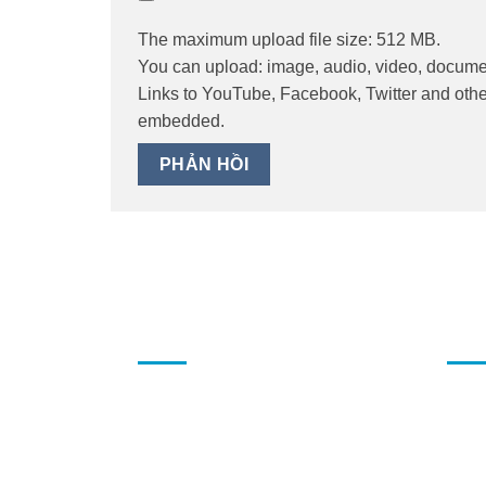
The maximum upload file size: 512 MB.
You can upload:
image
,
audio
,
video
,
docume
Links to YouTube, Facebook, Twitter and other
embedded.
THÔNG TIN
CHỨ
Về chúng tôi
Thư
Vận chuyển và lắp đặt
Khu
Phương thức thanh toán
Phiế