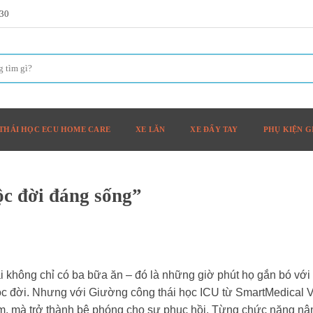
h30
THÁI HỌC ECU HOME CARE
XE LĂN
XE ĐẨY TAY
PHỤ KIỆN 
ộc đời đáng sống”
ài không chỉ có ba bữa ăn – đó là những giờ phút họ gắn bó với
ộc đời. Nhưng với Giường công thái học ICU từ SmartMedical V
m, mà trở thành bệ phóng cho sự phục hồi. Từng chức năng nâ