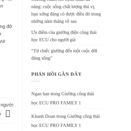
en
năng: cuộc sống chất lượng thú vị,
bạn xứng đáng có được điều đó trong
những năm tháng về sau
âng đỡ
Ưu điểm của giường điện công thái
n
học ECU cho người già
vui
“Từ chiếc giường đến một cuộc đời
đáng sống”
PHẢN HỒI GẦN ĐÂY
Ngan han
trong
Giường công thái
học ECU PRO FAMILY 1
 người
à
Khanh Doan
trong
Giường công thái
học ECU PRO FAMILY 1