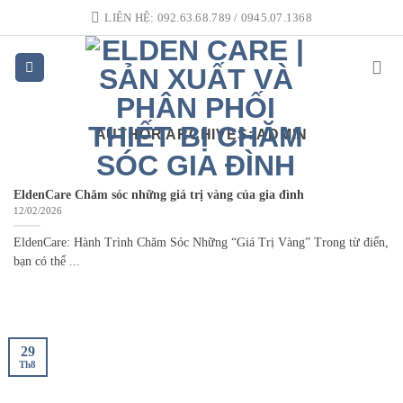
Skip
LIÊN HỆ: 092.63.68.789 / 0945.07.1368
to
content
AUTHOR ARCHIVES:
ADMIN
EldenCare Chăm sóc những giá trị vàng của gia đình
12/02/2026
EldenCare: Hành Trình Chăm Sóc Những “Giá Trị Vàng” ​Trong từ điển,
bạn có thể ...
29
Th8