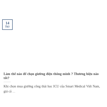
14
Th3
Làm thế nào để chọn giường điện thông minh ? Thương hiệu nào
tốt?
Khi chọn mua giường công thái học ICU của Smart Medical Việt Nam,
giá cả ...